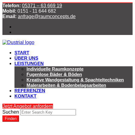
Telefon:
05371 – 63 669 19
Mobil:
0151 - 11 644 682
Email:
anfrage@raumconcepts.de
START
ÜBER UNS
LEISTUNGEN
Individuelle Raumkonzepte
Fugenlose Bäder & Böden
Kreative Wandgestaltung & Spachteltechniken
Malerarbeiten & Bodenbelagsarbeiten
REFERENZEN
KONTAKT
Jetzt Angebot anfordern
Suchen
Finden