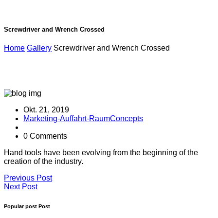
Screwdriver and Wrench Crossed
Home
Gallery
Screwdriver and Wrench Crossed
Okt. 21, 2019
Marketing-Auffahrt-RaumConcepts
0 Comments
Hand tools have been evolving from the beginning of the
creation of the industry.
Beitragsnavigation
Previous
Previous Post
Post
Next
Next Post
Post
Popular post Post