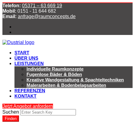
Telefon:
05371 – 63 669 19
Mobil:
0151 - 11 644 682
Email:
anfrage@raumconcepts.de
START
ÜBER UNS
LEISTUNGEN
Individuelle Raumkonzepte
Fugenlose Bäder & Böden
Kreative Wandgestaltung & Spachteltechniken
Malerarbeiten & Bodenbelagsarbeiten
REFERENZEN
KONTAKT
Jetzt Angebot anfordern
Suchen
Finden